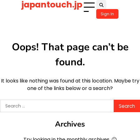
japantouch.jp
Skip
to
Sign In
content
Oops! That page can’t be
found.
It looks like nothing was found at this location. Maybe try
one of the links below or a search?
Search
for:
Archives
Try looking in the monthly archives. 🙂